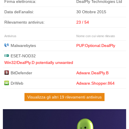
Firma elettronica:
DealPly Technologies Ltd
Data dell’analisi:
30 Ottobre 2015
Rilevamento antivirus:
23 / 54
Antivirus
Nome con cui viene rilevato
Malwarebytes
PUP.Optional.DealPly
ESET-NOD32
Win32/DealPly.D potentially unwanted
BitDefender
Adware.DealPly.B
DrWeb
Adware.Shopper.864
Visualizza gli altri 19 rilevamenti antivirus