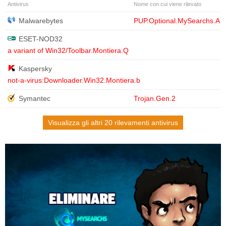
Antivirus
Nome con cui viene rilevato
Malwarebytes
PUP.Optional.MySearchs.A
ESET-NOD32
a variant of Win32/Toolbar.Montiera.Q
Kaspersky
not-a-virus:Downloader.Win32.Montiera.b
Symantec
Trojan.Gen.2
Visualizza gli altri 20 rilevamenti antivirus