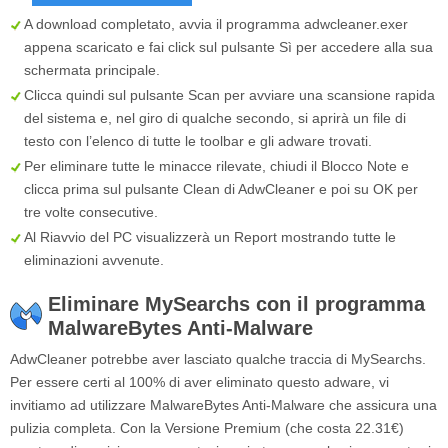
A download completato, avvia il programma
adwcleaner.exer
appena scaricato e fai click sul pulsante
Sì
per accedere alla sua
schermata principale.
Clicca quindi sul pulsante
Scan
per avviare una scansione rapida
del sistema e, nel giro di qualche secondo, si aprirà un file di
testo con l’elenco di tutte le toolbar e gli adware trovati.
Per eliminare tutte le minacce rilevate, chiudi il Blocco Note e
clicca prima sul pulsante
Clean
di AdwCleaner e poi su
OK
per
tre volte consecutive.
Al Riavvio del PC visualizzerà un Report mostrando tutte le
eliminazioni avvenute.
Eliminare MySearchs con il programma
MalwareBytes Anti-Malware
AdwCleaner potrebbe aver lasciato qualche traccia di MySearchs.
Per essere certi al 100% di aver eliminato questo adware, vi
invitiamo ad utilizzare MalwareBytes Anti-Malware che assicura una
pulizia completa. Con la Versione Premium (che costa 22.31€)