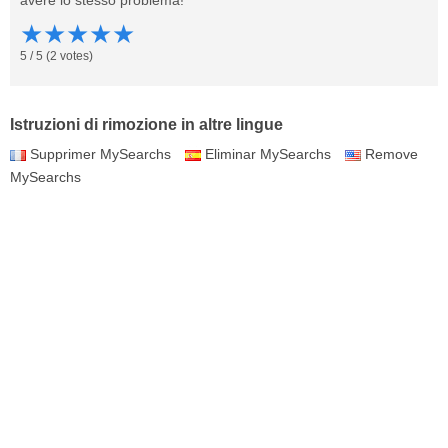
avere lo stesso problema!
★
★
★
★
★
5
/
5
(
2
votes)
Istruzioni di rimozione in altre lingue
Supprimer MySearchs
Eliminar MySearchs
Remove
MySearchs